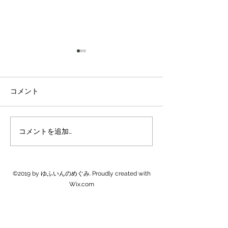
コメント
新米販売開始
米農家は忙しくなります
コメントを追加…
©2019 by ゆふいんのめぐみ. Proudly created with
Wix.com