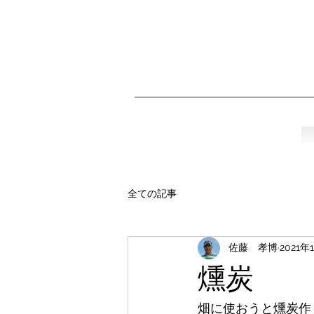
全ての記事
佐藤 孝博
2021年
燻炭
畑に使おうと燻炭作