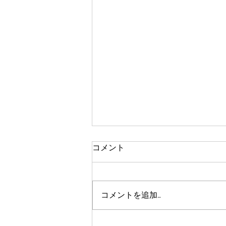
農薬不使用や自然栽培
コメント
農薬不使用や自然栽培というと、
手を加えないことだと思っている
人がいます。 農薬を使わないで
コメントを追加…
も美味しい作物を作ろうと思え
ば、知恵を絞り実行してその結果
から修正を加えていく…そんなこ