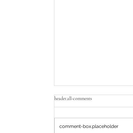
農薬不使用や自然栽培
header.all-comments
農薬不使用や自然栽培というと、
手を加えないことだと思っている
人がいます。 農薬を使わないで
comment-box.placeholder
も美味しい作物を作ろうと思え