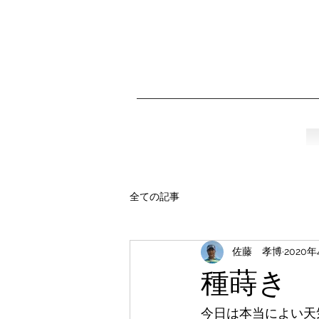
全ての記事
佐藤 孝博
2020年
種蒔き
今日は本当によい天