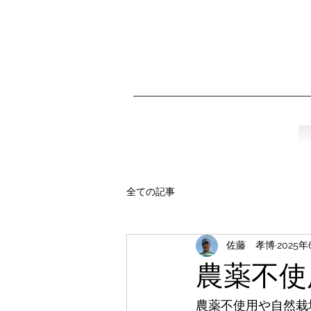
全ての記事
佐藤 孝博
2025
農薬不使
農薬不使用や自然栽