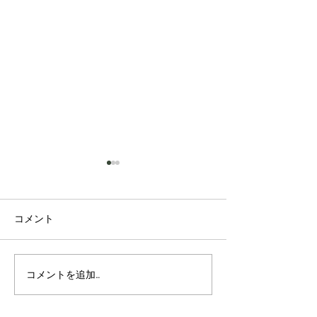
コメント
新米販売開始
米農家は忙しくなります
コメントを追加…