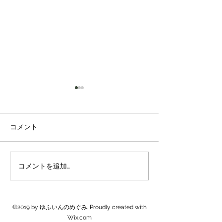
コメント
新米販売開始
米農家は忙しくなります
コメントを追加…
©2019 by ゆふいんのめぐみ. Proudly created with
Wix.com