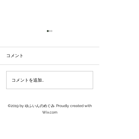
コメント
新米販売開始
米農家は忙しくなります
コメントを追加…
©2019 by ゆふいんのめぐみ. Proudly created with
Wix.com