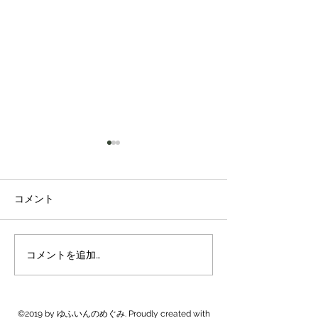
コメント
新米販売開始
米農家は忙しくなります
コメントを追加…
©2019 by ゆふいんのめぐみ. Proudly created with