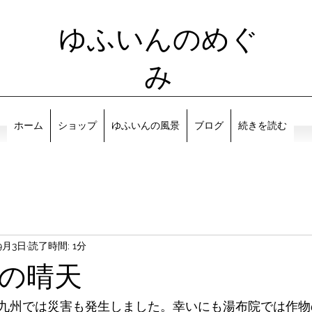
ゆふいんのめぐ
み
ホーム
ショップ
ゆふいんの風景
ブログ
続きを読む
9月3日
読了時間: 1分
の晴天
九州では災害も発生しました。幸いにも湯布院では作物